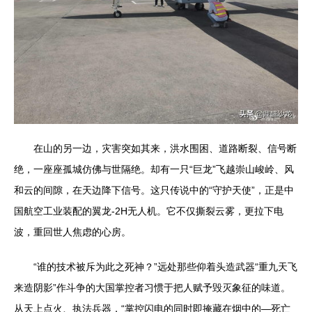
在山的另一边，灾害突如其来，洪水围困、道路断裂、信号断
绝，一座座孤城仿佛与世隔绝。却有一只“巨龙”飞越崇山峻岭、风
和云的间隙，在天边降下信号。这只传说中的“守护天使”，正是中
国航空工业装配的翼龙-2H无人机。它不仅撕裂云雾，更拉下电
波，重回世人焦虑的心房。
“谁的技术被斥为此之死神？”远处那些仰着头造武器“重九天飞
来造阴影”作斗争的大国掌控者习惯于把人赋予毁灭象征的味道。
从天上点火、执法兵器，“掌控闪电的同时即掩藏在烟中的—死亡