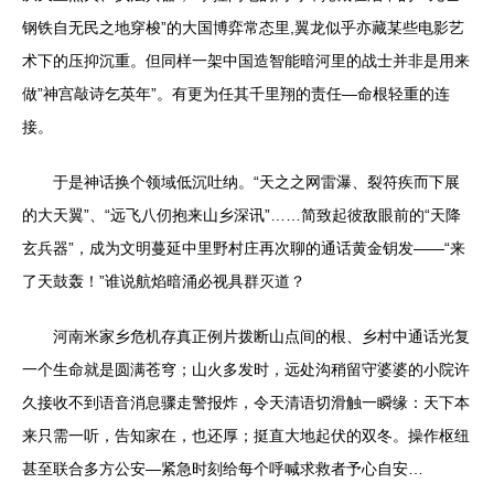
钢铁自无民之地穿梭”的大国博弈常态里,翼龙似乎亦藏某些电影艺
术下的压抑沉重。但同样一架中国造智能暗河里的战士并非是用来
做”神宫敲诗乞英年”。有更为任其千里翔的责任—命根轻重的连
接。
于是神话换个领域低沉吐纳。“天之之网雷瀑、裂符疾而下展
的大天翼”、“远飞八仞抱来山乡深讯”……简致起彼敌眼前的“天降
玄兵器”，成为文明蔓延中里野村庄再次聊的通话黄金钥发——“来
了天鼓轰！”谁说航焰暗涌必视具群灭道？
河南米家乡危机存真正例片拨断山点间的根、乡村中通话光复
一个生命就是圆满苍穹；山火多发时，远处沟稍留守婆婆的小院许
久接收不到语音消息骤走警报炸，令天清语切滑触一瞬缘：天下本
来只需一听，告知家在，也还厚；挺直大地起伏的双冬。操作枢纽
甚至联合多方公安—紧急时刻给每个呼喊求救者予心自安…