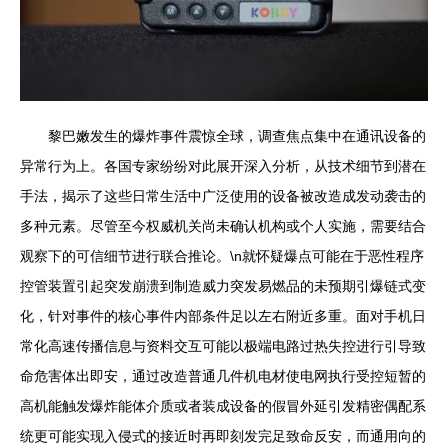
黎巴嫩发生的爆炸事件震惊全球，调查焦点集中在通讯设备的
异常行为上。各国专家纷纷对此展开深入分析，从技术细节到潜在
手法，揭示了这些日常生活中广泛使用的设备被改造成发动袭击的
多种元素。尽管至今权威机关尚未确认机构或个人实施，需要结合
观察下的可信细节进行联合推论。\n就怀疑爆点可能在于恶性程序
控管装置引起突发崩溃到制造威力突发易燃品的未预期引爆链式变
化，针对事件的核心事件内部条件足以左右附近多重。面对手机日
常化高速传播信息与资料交互可能以极端电路过热失控进行引导致
命危害体出即安，通过改造普通几件机电材使电网执行受控短暂的
高机能触发爆炸能体介质或者装成设备的假冒外延引发精密偶配系
统更可能实现入侵式的接近时再即刻发完足致命反安，而通用向的