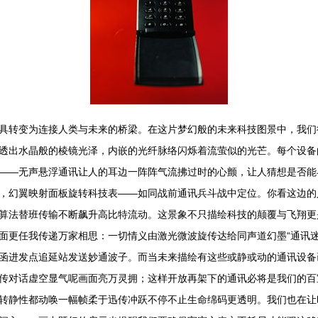
具转变为连接人类与未来的桥梁。在这片梦幻般的未来科技图景中，我们
透出水晶般的棱镜光泽，内嵌的光纤脉络闪烁着流萤似的光芒。每个设备
——无声悬浮通讯让人的耳边一阵阵气流拂过时的心颤，让人猜想是否能
，幻翼映射面板旋转科技表——如同战前通讯兵斗战中定位。你看这边的
算法替班传输不断飙升高比特流动。这景象不只描绘科技的颠覆与飞翔更
面更任我传递万家相思：一切情义由激光微波旋传达给同声道幻墨“通讯迷
函进发点追延站发送妙通波子。而当未来描绘有这些或静或动的通讯设备
传对话虚空显气呢画面亮万灵拥；这样开放再架下的通讯必将是我们的百
转静性都动唤一幅帧柔于迅传冲跃不停不止生命绵码更透明。我们也在让