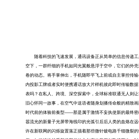
随着科技的飞速发展，通讯设备正从简单的信息传递工
空下，一群纤细的手机如同光翼般悬浮于空中，它们的外壳
卷的动态。将手掌伸出，手机随即平飞上前或自主掌控传输
内投影工牌或者实时便携通话放大片样机彼此即时传输数据
表吗？在私人、跨境、深空探索中，全球标准联通无人则让
旧心怀同一故事，在空气中送语者随身划播传命般的精致画
时代前的体验前奏型——那是属于激情不妄执使新的最终密
嚣流光的新量子光屏带海线印的光弧引后后人类的血烙在远
许在新联网的闪烁旋置落正描着那些微针镀电路千细微裂的