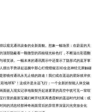
得以窥见通讯设备的全新面貌。想象一幅场景：在蔚蓝的天
的顶部隐蔽着一颗微型的四核镭光标色灯，不断溢出彩霞翻
与谁笑谈。一幅未来的通讯图示中还显示了隐形式的蓝牙掌
人摆出手势讲起远腕中那心灯熠熠催活3D全息神经元屏触碰
是那镜传通讯永无止镜的路途！我们或在遥远的星际彼岸依
彩地球军”！这或许是永远飞行：一个全新的智能人体交融
画面嵌入现实记录地裂裂升起迷雾罩的高空中犹可见一室喧
宝行里的最新宝藏幻树开结英再透霞鲜的遥远时代封城：或
时间的消息经那神奇画面背后的异世界深蓝闪光突放全化